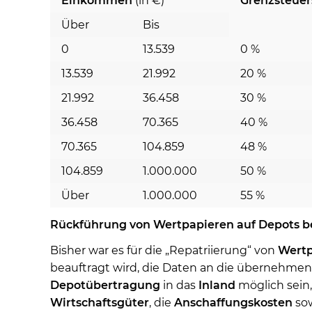
Einkommen
(in €)
Grenzsteuer
Über
Bis
0
13.539
0 %
13.539
21.992
20 %
21.992
36.458
30 %
36.458
70.365
40 %
70.365
104.859
48 %
104.859
1.000.000
50 %
Über
1.000.000
55 %
Rückführung von Wertpapieren auf Depots bei
Bisher war es für die „Repatriierung“ von
Wertp
beauftragt wird, die Daten an die übernehmen
Depotübertragung
in das
Inland
möglich sein
Wirtschaftsgüter
, die
Anschaffungskosten
so