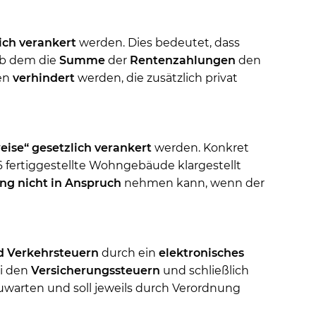
ich
verankert
werden. Dies bedeutet, dass
ab dem die
Summe
der
Rentenzahlungen
den
en
verhindert
werden, die zusätzlich privat
ise“ gesetzlich verankert
werden. Konkret
6 fertiggestellte Wohngebäude klargestellt
ng nicht in Anspruch
nehmen kann, wenn der
d Verkehrsteuern
durch ein
elektronisches
ei den
Versicherungssteuern
und schließlich
uwarten und soll jeweils durch Verordnung