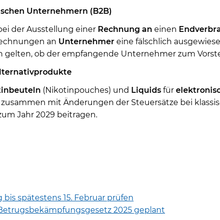
ischen Unternehmern (B2B)
bei der Ausstellung einer
Rechnung
an
einen
Endverbr
 Rechnungen an
Unternehmer
eine fälschlich ausgewie
on gelten, ob der empfangende Unternehmer zum Vorsteu
lternativprodukte
tinbeuteln
(Nikotinpouches) und
Liquids
für
elektronis
und zusammen mit Änderungen der Steuersätze bei klassi
um Jahr 2029 beitragen.
 bis spätestens 15. Februar prüfen
 Betrugsbekämpfungsgesetz 2025 geplant