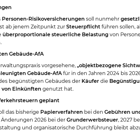
ungen
s
Personen-Risikoversicherungen
soll nunmehr
gesetzl
st ab jenem Zeitpunkt zur
Steuerpflicht
führen sollen, 
e
überproportionale
steuerliche Belastung
von Person
.
igten Gebäude-AfA
Verwaltungspraxis vorgesehene,
„objektbezogene Sichtwe
hleunigten Gebäude-AfA
für in den Jahren 2024 bis 202
des begünstigten Gebäudes der
Käufer
die
Begünstigu
g von Einkünften
genutzt hat.
Verkehrsteuern geplant
ll das bisherige
Papierverfahren
bei den
Gebühren
un
 Änderungen 2026 bei der
Grunderwerbsteuer
, 2027 b
staltung und organisatorische Durchführung bleibt abz