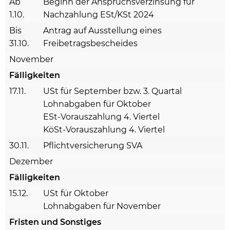
Ab
Beginn der Anspruchsverzinsung für
1.10.
Nachzahlung ESt/KSt 2024
Bis
Antrag auf Ausstellung eines
31.10.
Freibetragsbescheides
November
Fälligkeiten
17.11.
USt für September bzw. 3. Quartal
Lohnabgaben für Oktober
ESt-Vorauszahlung 4. Viertel
KöSt-Vorauszahlung 4. Viertel
30.11.
Pflichtversicherung SVA
Dezember
Fälligkeiten
15.12.
USt für Oktober
Lohnabgaben für November
Fristen und Sonstiges