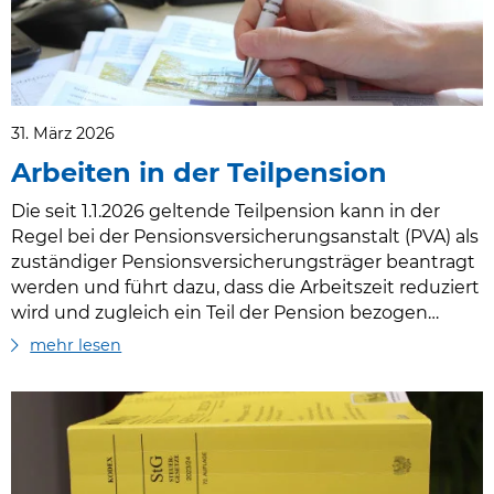
31. März 2026
Arbeiten in der Teilpension
Die seit 1.1.2026 geltende Teilpension kann in der
Regel bei der Pensionsversicherungsanstalt (PVA) als
zuständiger Pensionsversicherungsträger beantragt
werden und führt dazu, dass die Arbeitszeit reduziert
wird und zugleich ein Teil der Pension bezogen
werden kann. Technisch ausgedrückt wird ein Teil
mehr lesen
des Pensionskontos geschlossen und als Teilpension
ausbezahlt. Der Rest bleibt offen und wird mit
Beiträgen und Versicherungsmonaten gespeist. Ziel
dabei ist, einen flexibleren und gleiten…