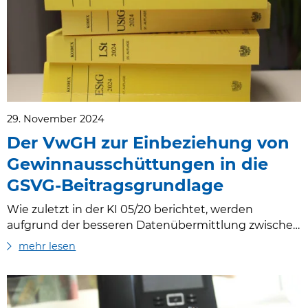
29. November 2024
Der VwGH zur Einbeziehung von
Gewinnausschüttungen in die
GSVG-Beitragsgrundlage
Wie zuletzt in der KI 05/20 berichtet, werden
aufgrund der besseren Datenübermittlung zwischen
Finanzamt und Sozialversicherungsanstalt
mehr lesen
Gewinnausschüttungen für GSVG-pflichtige
Gesellschafter-Geschäftsführer in die GSVG-
Beitragsgrundlage nach § 25 Abs. 1 GSVG
miteinbezogen. Folgende Daten aus der