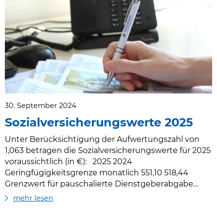
Kapitalertragsteueranmeldung werden der SVS
elektronisch vom Finanzamt zur Verfügung gestellt:
Sozialversicherungsnummer des GSVG-pflichtigen
Gesellschafter-Geschäftsführers, Name des GSVG-
pfli…
30. September 2024
Sozialversicherungswerte 2025
Unter Berücksichtigung der Aufwertungszahl von
1,063 betragen die Sozialversicherungswerte für 2025
voraussichtlich (in €): 2025 2024
Geringfügigkeitsgrenze monatlich 551,10 518,44
Grenzwert für pauschalierte Dienstgeberabgabe
monatlich 826,65 777,66 Höchstbeitragsgrundlage
mehr lesen
täglich 215,00 202,00 Höchstbeitragsgrundlage