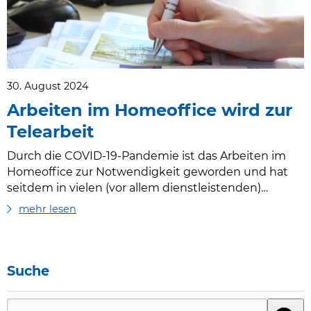
30. August 2024
Arbeiten im Homeoffice wird zur
Telearbeit
Durch die COVID-19-Pandemie ist das Arbeiten im
Homeoffice zur Notwendigkeit geworden und hat
seitdem in vielen (vor allem dienstleistenden)
Berufen nicht an Attraktivität verloren. Während
mehr lesen
diesbezüglich bereits in der Vergangenheit
besondere (steuerliche) Regelungen bestanden
(Stichwort Homeoffice-Pauschale oder
Werbungskosten für die Anschaffung von
Suche
ergonomisch geeignetem Mobiliar), kommt es ab
Suche nach:
1.1.2025 zu weiteren Änderungen. Durch das unlängst