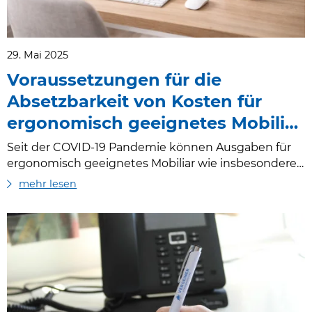
29. Mai 2025
Voraussetzungen für die
Absetzbarkeit von Kosten für
ergonomisch geeignetes Mobiliar
müssen in allen Jahren erfüllt
Seit der COVID-19 Pandemie können Ausgaben für
sein
ergonomisch geeignetes Mobiliar wie insbesondere
Schreibtisch, Drehstuhl, Beleuchtung eines in der
mehr lesen
Wohnung eingerichteten Arbeitsplatzes
(Homeoffice) bis zu insgesamt 300 € pro
Kalenderjahr als Werbungskosten steuerlich geltend
gemacht werden, sofern der Arbeitnehmer
zumindest 26 Homeoffice-Tage im Kalenderjahr
geleistet hat. Wichtige Voraussetzung für den Abzug
als Werbungskosten ist, dass nicht gleichzeitig
Ausgaben für ein Arbeitszimmer s…