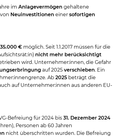
ahre im
Anlagevermögen
gehaltene
n von
Neuinvestitionen
einer
sofortigen
35.000 €
möglich. Seit 1.1.2017 müssen für die
Aufsichtsrät:in)
nicht mehr berücksichtigt
trieben wird. Unternehmer:innen, die Gefahr
tungserbringung
auf 2025
verschieben
. Ein
nehmer:innengrenze. Ab
2025
beträgt die
 auch auf Unternehmer:innen aus anderen EU-
VG-Befreiung für 2024 bis
31. Dezember 2024
ahren), Personen ab 60 Jahren
en
nicht überschritten wurden. Die Befreiung