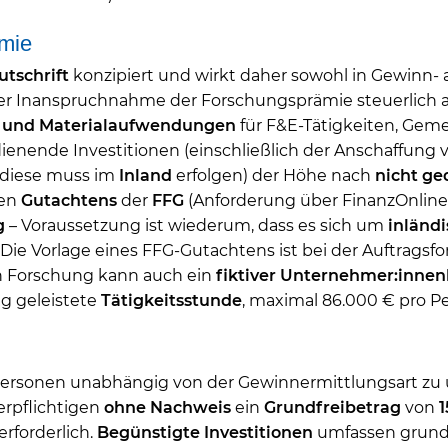
mie
utschrift
konzipiert und wirkt daher sowohl in Gewinn- al
Inanspruchnahme der Forschungsprämie steuerlich abz
- und Materialaufwendungen
für F&E-Tätigkeiten, Gem
enende Investitionen (einschließlich der Anschaffung
diese muss im
Inland
erfolgen) der Höhe nach
nicht ge
ven
Gutachtens
der
FFG
(Anforderung über FinanzOnline) 
g
– Voraussetzung ist wiederum, dass es sich um
inländ
Die Vorlage eines FFG-Gutachtens ist bei der Auftragsf
n Forschung kann auch ein
fiktiver
Unternehmer:innen
g geleistete
Tätigkeitsstunde
, maximal 86.000 € pro Pe
n Personen unabhängig von der Gewinnermittlungsart zu
rpflichtigen
ohne Nachweis
ein
Grundfreibetrag
von
1
rforderlich.
Begünstigte Investitionen
umfassen grund