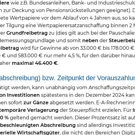
iere
wie z.B. Bundesanleihen, Bank- und Industriesch
h zur Deckung von Pensionsrückstellungen geeignet).
ete Wertpapiere vor dem Ablauf von 4 Jahren aus, so k
itiger Tilgung eine Wertpapierersatzanschaffung binnen
er
Grundfreibetrag
zu (dies gilt auch bei der Pauschal
Bemessungsgrundlage und somit
neben
der
Steuerbel
ibetrag
wird für Gewinne ab von 33.000 € bis 178.000 €
0 € und 583.000 € nur mehr 4,5 %, für den darüber hin
daher
maximal
46.400 €
.
sabschreibung) bzw. Zeitpunkt der Vorauszah
tigt werden, kann unabhängig vom Anschaffungszeitpun
on Investitionen
spätestens in den Dezember 2024 kann
nen sofort
zur Gänze
abgesetzt werden. E-A-Rechner:inn
temporäre Verlagerung
der Steuerpflicht erzielen. Für
I
30 %
geltend gemacht werden. Dieser Prozentsatz ist au
beschleunigten Abschreibung
sind allerdings Investit
rielle
Wirtschaftsgüter
, die nicht den Bereichen Digit