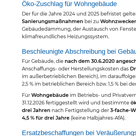
Öko-Zuschlag für Wohngebäude
Der für die Jahre 2024 und 2025 befristet gel
Sanierungsmaßnahmen
bei zu
Wohnzwecken
Gebäudedämmung, der Austausch von Fenste
klimafreundliches Heizungssystem.
Beschleunigte Abschreibung bei Gebä
Für Gebäude, die
nach dem 30.6.2020 angesch
Anschaffungs- oder Herstellungskosten das
Dr
im außerbetrieblichen Bereich), im darauffolg
2,5 % im betrieblichen Bereich bzw. 1,5 % bei
Für
Wohngebäude
im Betriebs- und Privatver
31.12.2026 fertiggestellt wird und bestimmte
ök
drei Jahren
nach Fertigstellung der
3-fache-W
4,5 % für drei Jahre
(keine Halbjahres-AfA).
Ersatzbeschaffungen bei Veräußerung