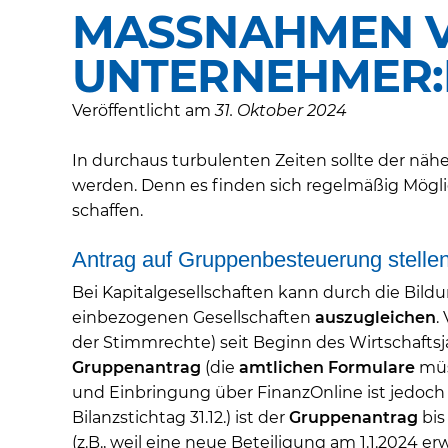
MASSNAHMEN VO
NTERNEHMER:I
Veröffentlicht am
31. Oktober 2024
In durchaus turbulenten Zeiten sollte der nä
werden. Denn es finden sich regelmäßig Mögl
schaffen.
Antrag auf Gruppenbesteuerung stelle
Bei Kapitalgesellschaften kann durch die Bild
einbezogenen Gesellschaften
auszugleichen
.
der Stimmrechte) seit Beginn des Wirtschafts
Gruppenantrag
(die
amtlichen Formulare
müs
und Einbringung über FinanzOnline ist jedoch mö
Bilanzstichtag 31.12.) ist der
Gruppenantrag
bis
(z.B., weil eine neue Beteiligung am 1.1.2024 e