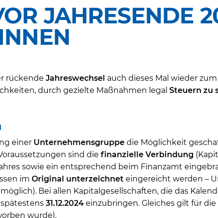
R JAHRESENDE 2024
NNEN
her rückende
Jahreswechsel
auch dieses Mal wieder zum 
ichkeiten, durch gezielte Maßnahmen legal
Steuern zu 
n
ung einer
Unternehmensgruppe
die Möglichkeit gescha
 Voraussetzungen sind die
finanzielle Verbindung
(Kapi
jahres sowie ein entsprechend beim Finanzamt eingebra
sen im
Original
unterzeichnet
eingereicht werden – U
glich). Bei allen Kapitalgesellschaften, die das Kalende
 spätestens
31.12.2024
einzubringen. Gleiches gilt für 
rworben wurde).