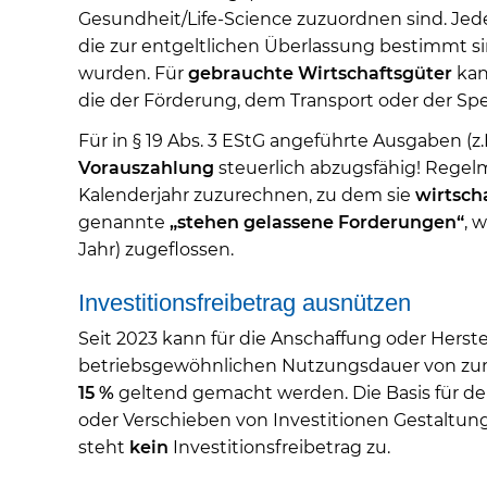
Gesundheit/Life-Science zuzuordnen sind. Jed
die zur entgeltlichen Überlassung bestimmt 
wurden. Für
gebrauchte Wirtschaftsgüter
kan
die der Förderung, dem Transport oder der S
Für in § 19 Abs. 3 EStG angeführte Ausgaben (z.B
Vorauszahlung
steuerlich abzugsfähig! Rege
Kalenderjahr zuzurechnen, zu dem sie
wirtscha
genannte
„stehen gelassene Forderungen“
, 
Jahr) zugeflossen.
Investitionsfreibetrag ausnützen
Seit 2023 kann für die Anschaffung oder Her
betriebsgewöhnlichen Nutzungsdauer von zum
15 %
geltend gemacht werden. Die Basis für den I
oder Verschieben von Investitionen Gestaltung
steht
kein
Investitionsfreibetrag zu.