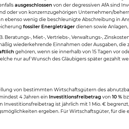
enfalls
ausgeschlossen
von der degressiven AfA sind Inv
sind oder von konzernzugehörigen Unternehmen/beherr
n ebenso wenig die beschleunigte Abschreibung in A
peicherung
fossiler Energieträger
dienen sowie Anlagen, 
. Beratungs-, Miet-, Vertriebs-, Verwaltungs-, Zinskosten e
lmäßig wiederkehrende Einnahmen oder Ausgaben, die z
ftlich
gehören, wenn sie innerhalb von 15 Tagen vor ode
welche nur auf Wunsch des Gläubigers später gezahlt werd
stellung von bestimmten Wirtschaftsgütern des abnutzb
indest 4 Jahren ein
Investitionsfreibetrag
von
10 %
bz
nvestitionsfreibetrag ist jährlich mit 1 Mio. € begrenzt,
smöglichkeiten ergeben. Für Wirtschaftsgüter, für die 