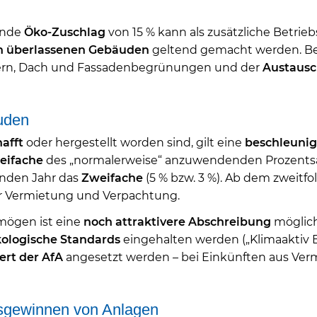
tende
Öko-Zuschlag
von 15 % kann als zusätzliche Betrie
 überlassenen Gebäuden
geltend gemacht werden. Be
rn, Dach und Fassadenbegrünungen und der
Austaus
uden
afft
oder hergestellt worden sind, gilt eine
beschleunig
eifache
des „normalerweise“ anzuwendenden Prozentsatz
enden Jahr das
Zweifache
(5 % bzw. 3 %). Ab dem zweitf
 der Vermietung und Verpachtung.
mögen ist eine
noch attraktivere Abschreibung
möglich
ologische Standards
eingehalten werden („Klimaaktiv 
ert der AfA
angesetzt werden – bei Einkünften aus Ver
sgewinnen von Anlagen