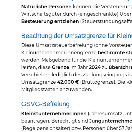
Natürliche Personen
können die Versteuerun
Wirtschaftsgüter durch (eingeschränkte) Über
Besteuerung entziehen
(Steuerstundungseffe
Beachtung der Umsatzgrenze für Klei
Diese Umsatzsteuerbefreiung (ohne Vorsteuer
Kleinunternehmer:innengrenze
bestimmte st
werden. Maßgebend für die Kleinunternehmer:i
laufen, diese
Grenze
im Jahr
2024
zu
überschr
Verschieben lediglich des Zahlungseingangs i
Umsatzgrenze
42.000 €
(Bruttogrenze). Die 
Mitgliedstaaten anzuwenden.
GSVG-Befreiung
Kleinstunternehmer:innen
(Jahresumsatz unte
beantragen. Berechtigt sind
Jungunternehme
(Regelpensionsalter) bzw. Personen über 57 J