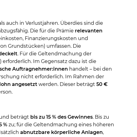
s auch in Verlustjahren. Überdies sind die
ugsfähig. Die für die Prämie
relevanten
einkosten, Finanzierungskosten und
 von Grundstücken) umfassen. Die
deckelt
. Für die Geltendmachung der
erforderlich. Im Gegensatz dazu ist die
ische Auftragnehmer:innen
handelt – bei den
orschung nicht erforderlich. Im Rahmen der
lohn
angesetzt
werden. Dieser beträgt
50 €
rson.
 und beträgt
bis zu 15 % des Gewinnes
. Bis zu
5 %
zu; für die Geltendmachung eines höheren
sätzlich
abnutzbare körperliche Anlagen
,