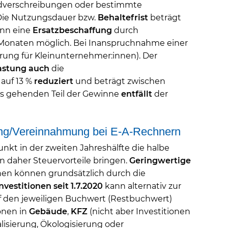
uldverschreibungen oder bestimmte
 Die Nutzungsdauer bzw.
Behaltefrist
beträgt
ann eine
Ersatzbeschaffung
durch
 2 Monaten möglich. Bei Inanspruchnahme einer
ierung für Kleinunternehmer:innen). Der
astung
auch
die
 auf 13 %
reduziert
und beträgt zwischen
aus gehenden Teil der Gewinne
entfällt
der
lung/Vereinnahmung bei E-A-Rechnern
kt in der zweiten Jahreshälfte die halbe
 daher Steuervorteile bringen.
Geringwertige
en können grundsätzlich durch die
nvestitionen seit 1.7.2020
kann alternativ zur
f den jeweiligen Buchwert (Restbuchwert)
ionen in
Gebäude
,
KFZ
(nicht aber Investitionen
alisierung, Ökologisierung oder