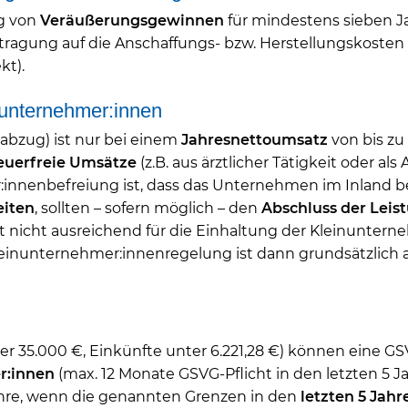
g von
Veräußerungsgewinnen
für mindestens sieben J
tragung auf die Anschaffungs- bzw. Herstellungskoste
kt).
nunternehmer:innen
abzug) ist nur bei einem
Jahresnettoumsatz
von bis zu
euerfreie Umsätze
(z.B. aus ärztlicher Tätigkeit oder als 
nnenbefreiung ist, dass das Unternehmen im Inland be
eiten
, sollten – sofern möglich – den
Abschluss der Leis
st nicht ausreichend für die Einhaltung der Kleinunter
Kleinunternehmer:innenregelung ist dann grundsätzlich
r 35.000 €, Einkünfte unter 6.221,28 €) können eine GS
r:innen
(max. 12 Monate GSVG-Pflicht in den letzten 5 J
ahre, wenn die genannten Grenzen in den
letzten 5 Jahr