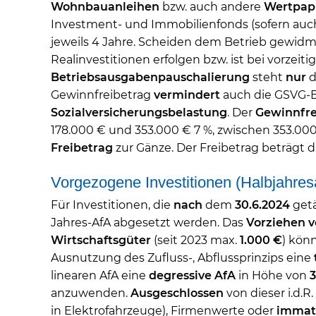
Wohnbauanleihen
bzw. auch andere
Wertpap
Investment- und Immobilienfonds (sofern auc
jeweils 4 Jahre. Scheiden dem Betrieb gewidm
Realinvestitionen erfolgen bzw. ist bei vorze
Betriebsausgabenpauschalierung
steht
nur
d
Gewinnfreibetrag
vermindert
auch die GSVG-
Sozialversicherungsbelastung
. Der
Gewinnfre
178.000 € und 353.000 € 7 %, zwischen 353.00
Freibetrag
zur Gänze. Der Freibetrag beträgt 
Vorgezogene Investitionen (Halbjahre
Für Investitionen, die
nach
dem
30.6.2024
getä
Jahres-AfA abgesetzt werden. Das
Vorziehen v
Wirtschaftsgüter
(seit 2023 max.
1.000 €
) kön
Ausnutzung des Zufluss-, Abflussprinzips eine
linearen AfA eine
degressive AfA
in Höhe von
anzuwenden.
Ausgeschlossen
von dieser i.d.R.
in Elektrofahrzeuge), Firmenwerte oder
immate