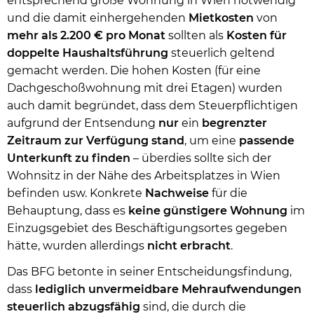
entsprechend große Wohnung in Wien notwendig
und die damit einhergehenden
Mietkosten
von
mehr als 2.200 € pro Monat
sollten als
Kosten für
doppelte Haushaltsführung
steuerlich geltend
gemacht werden. Die hohen Kosten (für eine
Dachgeschoßwohnung mit drei Etagen) wurden
auch damit begründet, dass dem Steuerpflichtigen
aufgrund der Entsendung
nur
ein
begrenzter
Zeitraum
zur
Verfügung
stand
, um eine
passende
Unterkunft zu finden
– überdies sollte sich der
Wohnsitz in der Nähe des Arbeitsplatzes in Wien
befinden usw. Konkrete
Nachweise
für die
Behauptung, dass es
keine
günstigere Wohnung
im
Einzugsgebiet des Beschäftigungsortes gegeben
hätte, wurden allerdings
nicht erbracht
.
Das BFG betonte in seiner Entscheidungsfindung,
dass
lediglich unvermeidbare Mehraufwendungen
steuerlich abzugsfähig
sind, die durch die